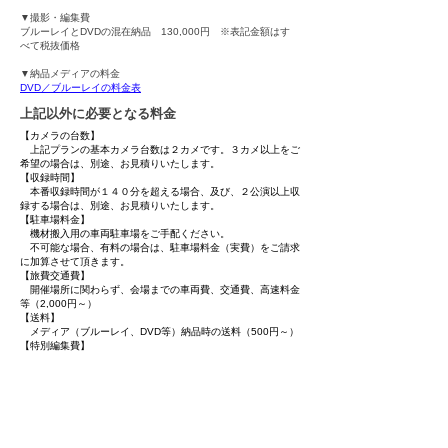
▼撮影・編集費
ブルーレイとDVDの混在納品 130,000円 ※表記金額はす
べて税抜価格
▼納品メディアの料金
DVD／ブルーレイの料金表
​上記以外に必要となる料金
【カメラの台数】
上記プランの基本カメラ台数は２カメです。３カメ以上をご
希望の場合は、別途、お見積りいたします。
【収録時間】
本番収録時間が１４０分を超える場合、及び、２公演以上収
録する場合は、別途、お見積りいたします。
【駐車場料金】
機材搬入用の車両駐車場をご手配ください。
不可能な場合、有料の場合は、駐車場料金（実費）をご請求
に加算させて頂きます。
【旅費交通費】
開催場所に関わらず、会場までの車両費、交通費、高速料金
等（2,000円～）
【送料】
​ メディア（ブルーレイ、DVD等）納品時の送料（500円～）
【特別編集費】
コース内容を超える編集につきましては、別途料金を追加さ
せて頂きます。
（ 大量の字幕追加、全面的な編集内容の変更、お持込映像
の追加編集など ）
▼お申し込み・お問い合わせはこちら