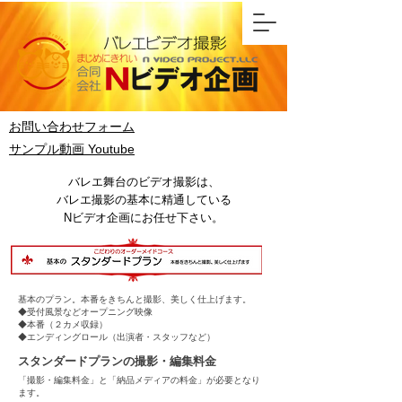
お問い合わせフォーム
サンプル動画 Youtube
バレエ舞台のビデオ撮影は、
バレエ撮影の基本に精通している
Nビデオ企画にお任せ下さい。
基本のプラン。本番をきちんと撮影、美しく仕上げます。
◆受付風景などオープニング映像
◆本番（２カメ収録）
◆エンディングロール（出演者・スタッフなど）
​スタンダードプランの撮影・編集料金
「撮影・編集料金」と「納品メディアの料金」が必要となり
ます。